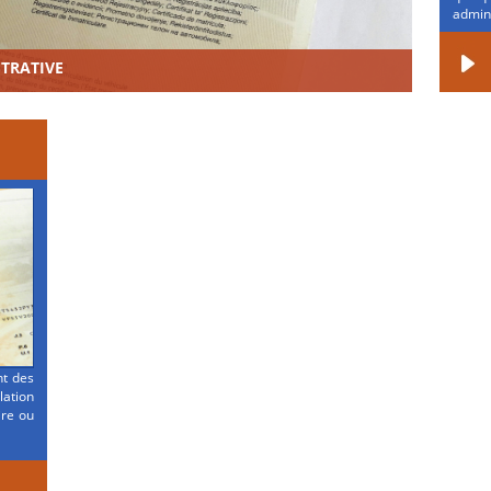
admini
STRATIVE
nt des
ation
ire ou