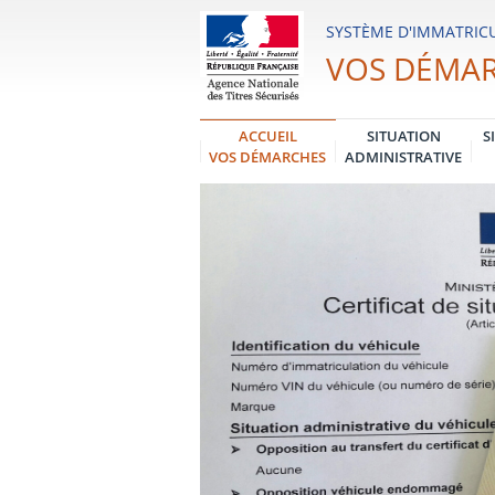
Système
SYSTÈME D'IMMATRICU
d'Immatriculation
VOS DÉMA
des
Véhicules
ACCUEIL
SITUATION
S
VOS DÉMARCHES
ADMINISTRATIVE