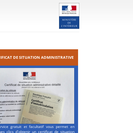
IFICAT DE SITUATION ADMINISTRATIVE
rvice gratuit et facultatif vous permet en
es clics d'obtenir un certificat de situation