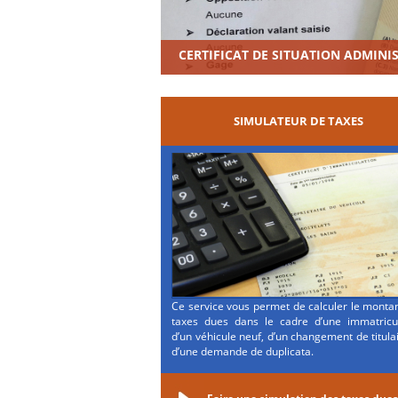
CERTIFICAT DE SITUATION ADMINI
SIMULATEUR DE TAXES
Ce service vous permet de calculer le monta
taxes dues dans le cadre d’une immatricul
d’un véhicule neuf, d’un changement de titula
d’une demande de duplicata.