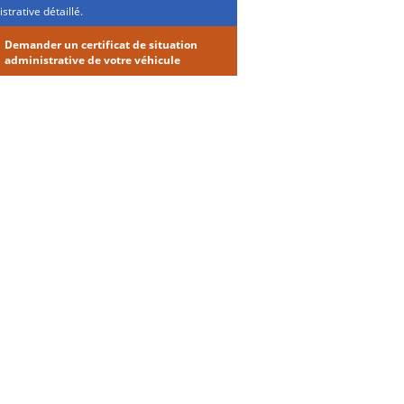
strative détaillé.
Demander un certificat de situation
administrative de votre véhicule