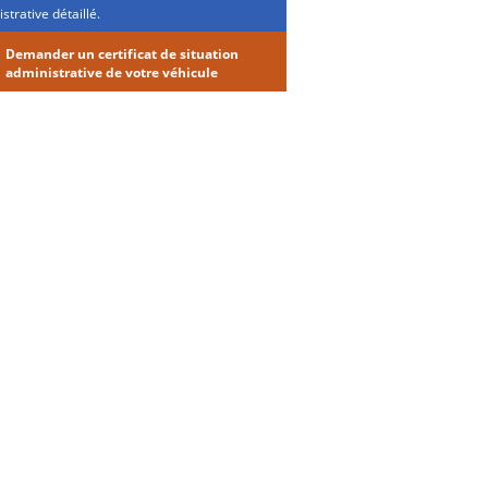
strative détaillé.
Demander un certificat de situation
administrative de votre véhicule