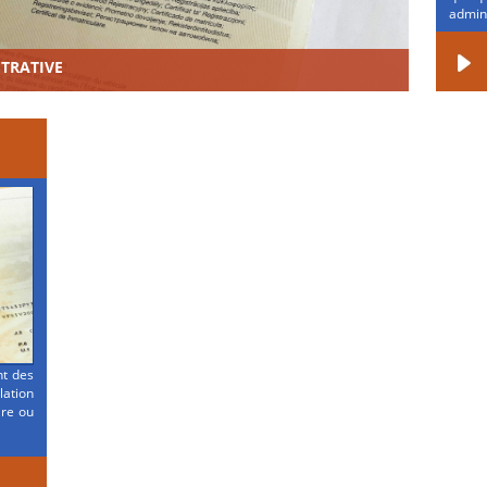
admini
STRATIVE
nt des
ation
ire ou