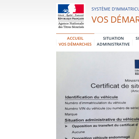
Système
SYSTÈME D'IMMATRICU
d'Immatriculation
VOS DÉMA
des
Véhicules
ACCUEIL
SITUATION
S
VOS DÉMARCHES
ADMINISTRATIVE