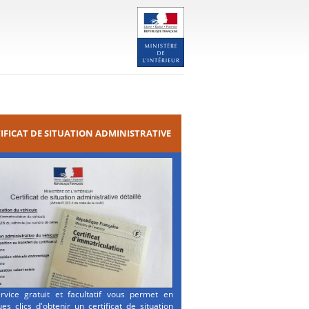
IFICAT DE SITUATION ADMINISTRATIVE
rvice gratuit et facultatif vous permet en
es clics d'obtenir un certificat de situation