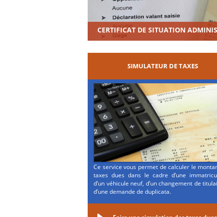
CERTIFICAT DE SITUATION ADMINI
SIMULATEUR DE TAXES
Ce service vous permet de calculer le monta
taxes dues dans le cadre d’une immatricul
d’un véhicule neuf, d’un changement de titula
d’une demande de duplicata.