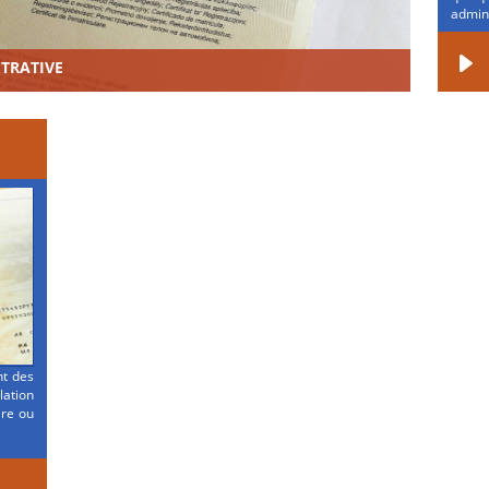
admini
STRATIVE
nt des
ation
ire ou