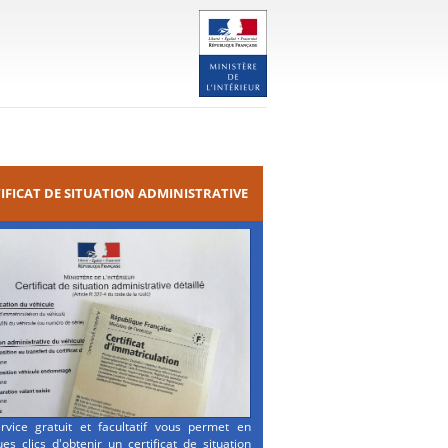
IFICAT DE SITUATION ADMINISTRATIVE
rvice gratuit et facultatif vous permet en
es clics d'obtenir un certificat de situation