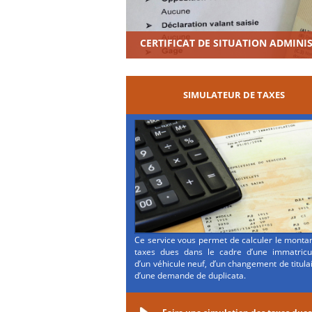
CERTIFICAT DE SITUATION ADMINI
SIMULATEUR DE TAXES
Ce service vous permet de calculer le monta
taxes dues dans le cadre d’une immatricul
d’un véhicule neuf, d’un changement de titula
d’une demande de duplicata.