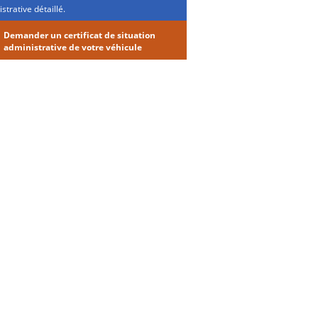
strative détaillé.
Demander un certificat de situation
administrative de votre véhicule