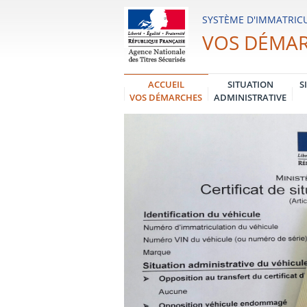
Système
SYSTÈME D'IMMATRICU
d'Immatriculation
VOS DÉMA
des
Véhicules
ACCUEIL
SITUATION
S
VOS DÉMARCHES
ADMINISTRATIVE