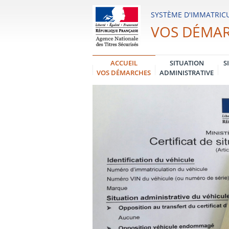
Système
SYSTÈME D'IMMATRICU
d'Immatriculation
VOS DÉMA
des
Véhicules
ACCUEIL
SITUATION
S
VOS DÉMARCHES
ADMINISTRATIVE