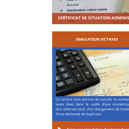
CERTIFICAT DE SITUATION ADMINI
SIMULATEUR DE TAXES
Ce service vous permet de calculer le monta
taxes dues dans le cadre d’une immatricul
d’un véhicule neuf, d’un changement de titula
d’une demande de duplicata.