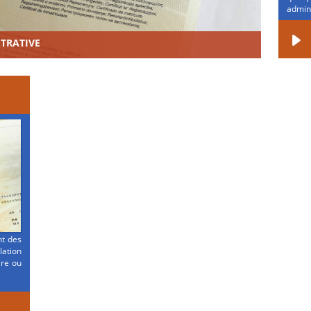
admini
STRATIVE
nt des
ation
ire ou