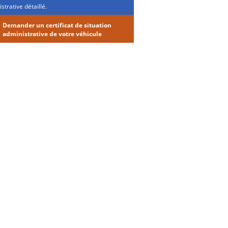
strative détaillé.
Demander un certificat de situation
administrative de votre véhicule