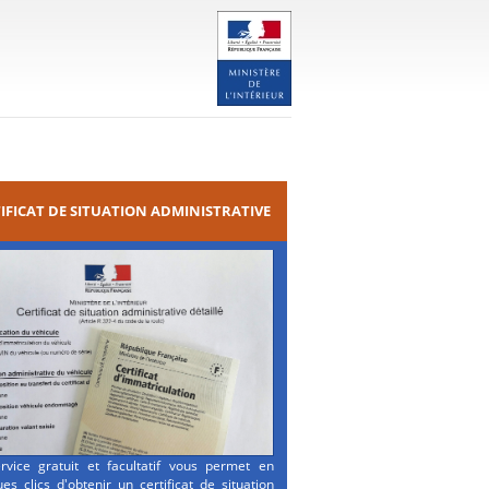
IFICAT DE SITUATION ADMINISTRATIVE
rvice gratuit et facultatif vous permet en
es clics d'obtenir un certificat de situation