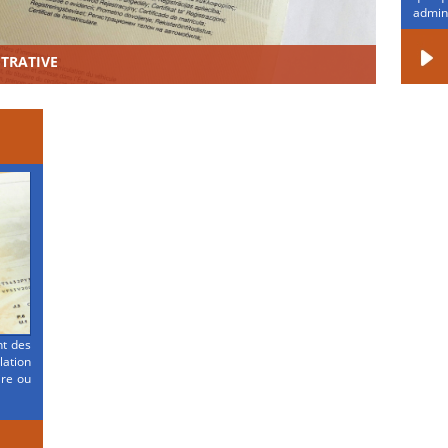
admini
STRATIVE
nt des
ation
ire ou