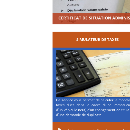
CERTIFICAT DE SITUATION ADMINI
SIMULATEUR DE TAXES
Ce service vous permet de calculer le monta
taxes dues dans le cadre d’une immatricul
d’un véhicule neuf, d’un changement de titula
d’une demande de duplicata.