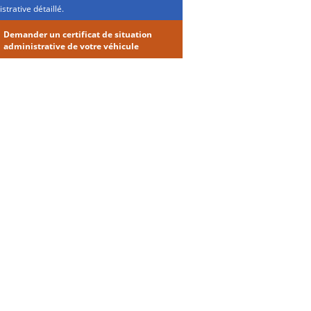
strative détaillé.
Demander un certificat de situation
administrative de votre véhicule