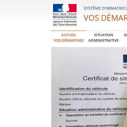
Système
SYSTÈME D'IMMATRICU
d'Immatriculation
VOS DÉMA
des
Véhicules
ACCUEIL
SITUATION
S
VOS DÉMARCHES
ADMINISTRATIVE