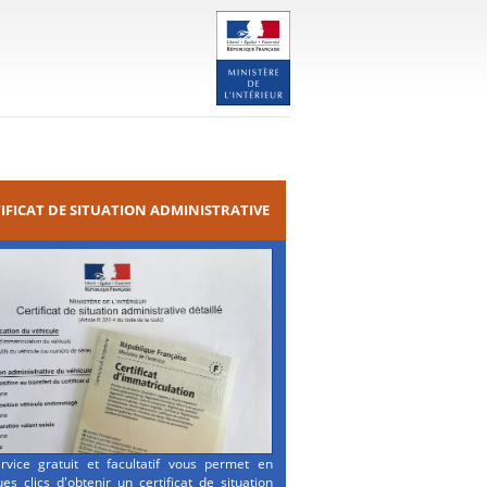
IFICAT DE SITUATION ADMINISTRATIVE
rvice gratuit et facultatif vous permet en
es clics d'obtenir un certificat de situation