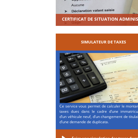
CERTIFICAT DE SITUATION ADMINI
SIMULATEUR DE TAXES
Ce service vous permet de calculer le monta
taxes dues dans le cadre d’une immatricul
d’un véhicule neuf, d’un changement de titula
d’une demande de duplicata.