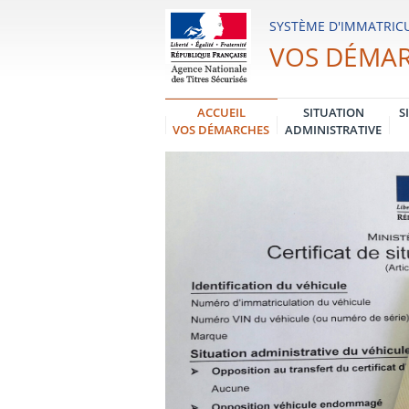
Système
SYSTÈME D'IMMATRICU
d'Immatriculation
VOS DÉMA
des
Véhicules
ACCUEIL
SITUATION
S
VOS DÉMARCHES
ADMINISTRATIVE