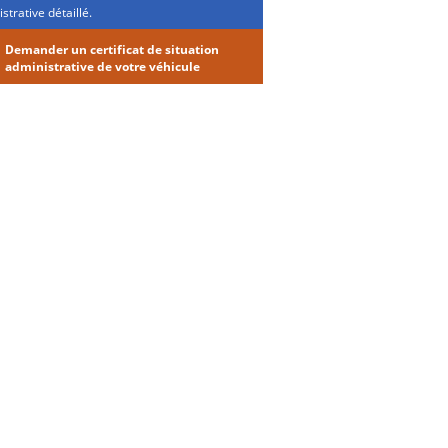
strative détaillé.
Demander un certificat de situation
administrative de votre véhicule