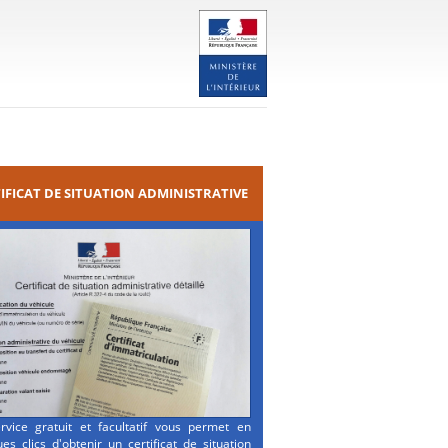
IFICAT DE SITUATION ADMINISTRATIVE
rvice gratuit et facultatif vous permet en
es clics d'obtenir un certificat de situation