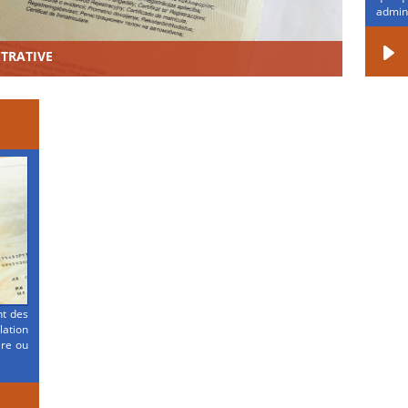
admini
STRATIVE
nt des
ation
ire ou