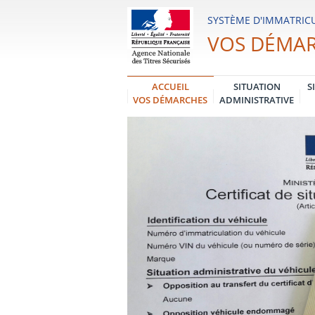
Système
SYSTÈME D'IMMATRICU
d'Immatriculation
VOS DÉMA
des
Véhicules
ACCUEIL
SITUATION
S
VOS DÉMARCHES
ADMINISTRATIVE