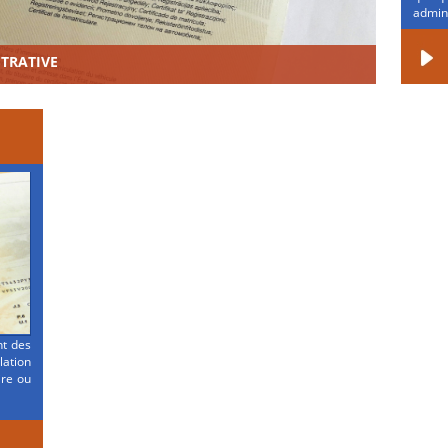
admini
STRATIVE
nt des
ation
ire ou