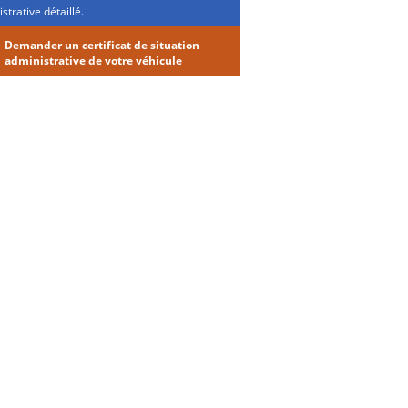
strative détaillé.
Demander un certificat de situation
administrative de votre véhicule