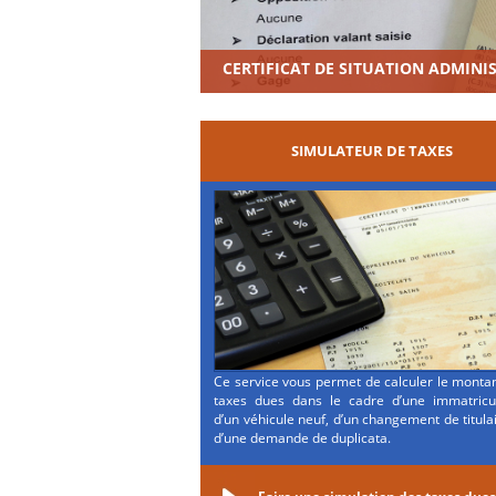
CERTIFICAT DE SITUATION ADMINI
SIMULATEUR DE TAXES
Ce service vous permet de calculer le monta
taxes dues dans le cadre d’une immatricul
d’un véhicule neuf, d’un changement de titula
d’une demande de duplicata.