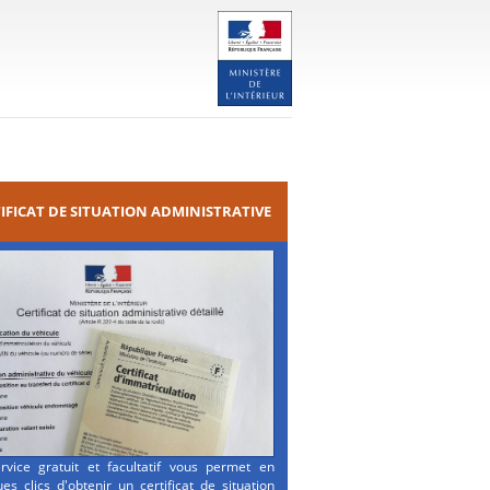
IFICAT DE SITUATION ADMINISTRATIVE
rvice gratuit et facultatif vous permet en
es clics d'obtenir un certificat de situation