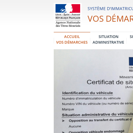
Système
SYSTÈME D'IMMATRICU
d'Immatriculation
VOS DÉMA
des
Véhicules
ACCUEIL
SITUATION
S
VOS DÉMARCHES
ADMINISTRATIVE