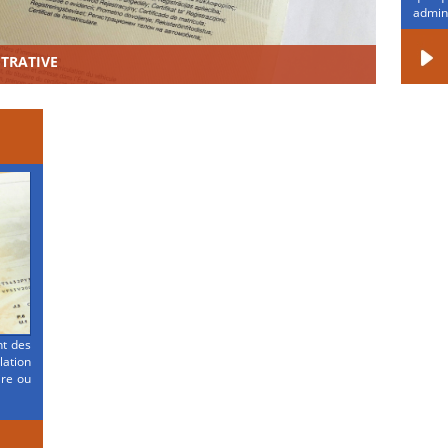
admini
STRATIVE
nt des
ation
ire ou