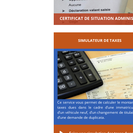
CERTIFICAT DE SITUATION ADMINI
SIMULATEUR DE TAXES
Ce service vous permet de calculer le monta
taxes dues dans le cadre d’une immatricul
d’un véhicule neuf, d’un changement de titula
d’une demande de duplicata.