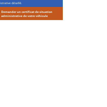
strative détaillé.
Demander un certificat de situation
administrative de votre véhicule