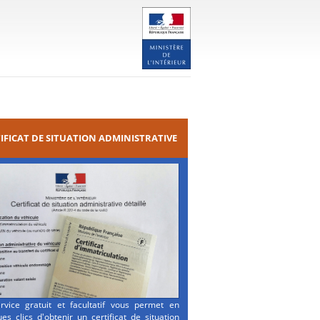
IFICAT DE SITUATION ADMINISTRATIVE
rvice gratuit et facultatif vous permet en
es clics d'obtenir un certificat de situation