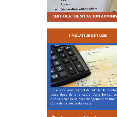
CERTIFICAT DE SITUATION ADMINI
SIMULATEUR DE TAXES
Ce service vous permet de calculer le monta
taxes dues dans le cadre d’une immatricul
d’un véhicule neuf, d’un changement de titula
d’une demande de duplicata.