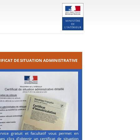
IFICAT DE SITUATION ADMINISTRATIVE
rvice gratuit et facultatif vous permet en
es clics d'obtenir un certificat de situation