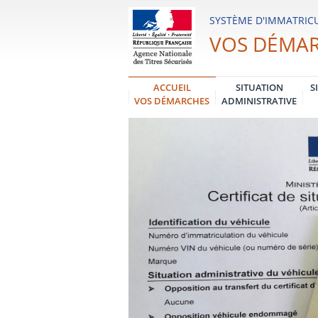
Système
SYSTÈME D'IMMATRICU
d'Immatriculation
VOS DÉMA
des
Véhicules
ACCUEIL
SITUATION
S
VOS DÉMARCHES
ADMINISTRATIVE