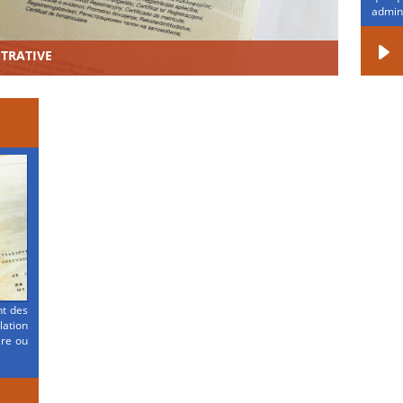
admini
STRATIVE
nt des
ation
ire ou