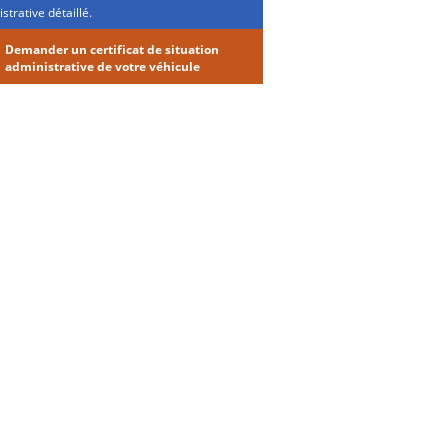
strative détaillé.
Demander un certificat de situation
administrative de votre véhicule