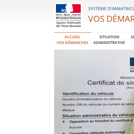
Système
SYSTÈME D'IMMATRICU
d'Immatriculation
VOS DÉMA
des
Véhicules
ACCUEIL
SITUATION
S
VOS DÉMARCHES
ADMINISTRATIVE