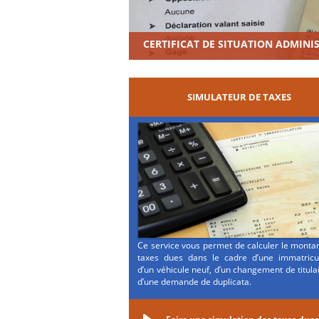
CERTIFICAT DE SITUATION ADMINI
SIMULATEUR DE TAXES
Ce service vous permet de calculer le monta
taxes dues dans le cadre d’une immatricul
d’un véhicule neuf, d’un changement de titula
d’une demande de duplicata.