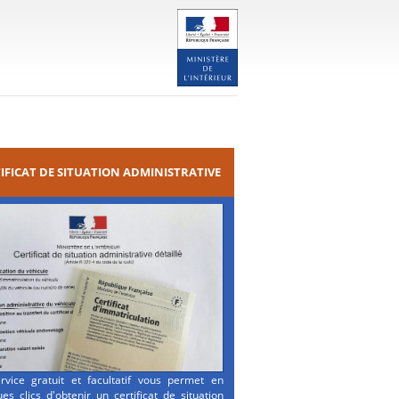
IFICAT DE SITUATION ADMINISTRATIVE
rvice gratuit et facultatif vous permet en
es clics d'obtenir un certificat de situation