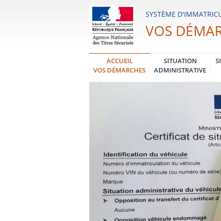
Système
SYSTÈME D'IMMATRICU
d'Immatriculation
VOS DÉMA
des
Véhicules
ACCUEIL
SITUATION
S
VOS DÉMARCHES
ADMINISTRATIVE