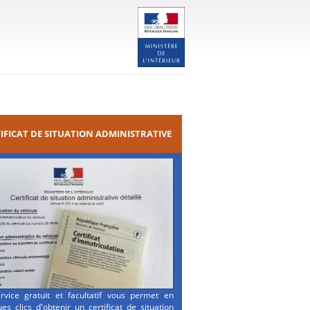
IFICAT DE SITUATION ADMINISTRATIVE
rvice gratuit et facultatif vous permet en
es clics d'obtenir un certificat de situation