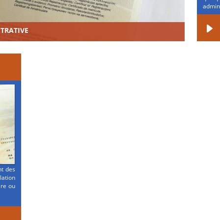
admini
STRATIVE
nt des
ation
ire ou