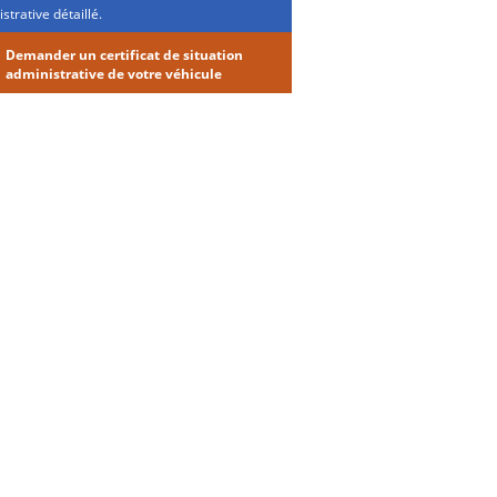
strative détaillé.
Demander un certificat de situation
administrative de votre véhicule