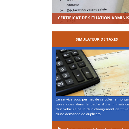
CERTIFICAT DE SITUATION ADMINI
SIMULATEUR DE TAXES
Ce service vous permet de calculer le monta
taxes dues dans le cadre d’une immatricul
d’un véhicule neuf, d’un changement de titula
d’une demande de duplicata.