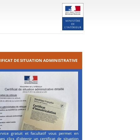
IFICAT DE SITUATION ADMINISTRATIVE
rvice gratuit et facultatif vous permet en
es clics d'obtenir un certificat de situation