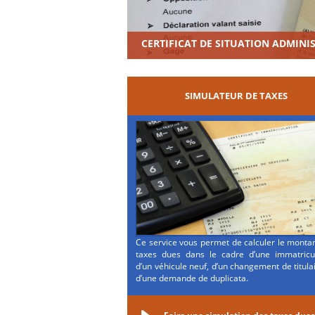
CERTIFICAT DE SITUATION ADMINI
SIMULATEUR DE TAXES
Ce service vous permet de calculer le monta
taxes dues dans le cadre d’une immatricul
d’un véhicule neuf, d’un changement de titula
d’une demande de duplicata.