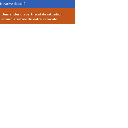
strative détaillé.
Demander un certificat de situation
administrative de votre véhicule