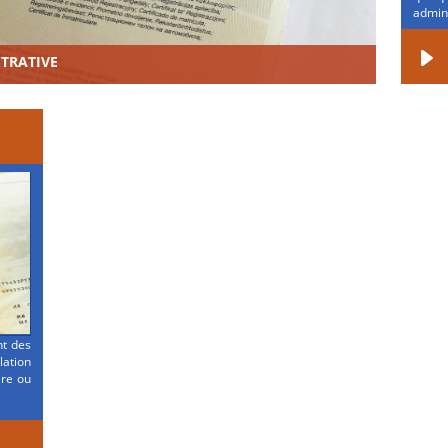
admini
STRATIVE
nt des
ation
ire ou