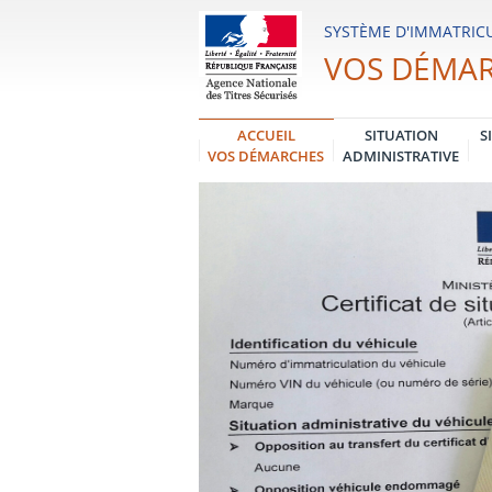
Système
SYSTÈME D'IMMATRICU
d'Immatriculation
VOS DÉMA
des
Véhicules
ACCUEIL
SITUATION
S
VOS DÉMARCHES
ADMINISTRATIVE