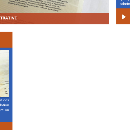
admini
STRATIVE
nt des
ation
ire ou