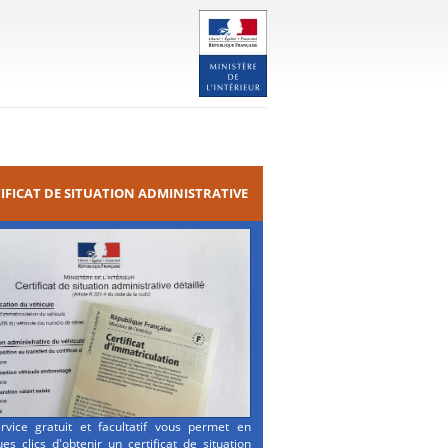
IFICAT DE SITUATION ADMINISTRATIVE
rvice gratuit et facultatif vous permet en
es clics d'obtenir un certificat de situation