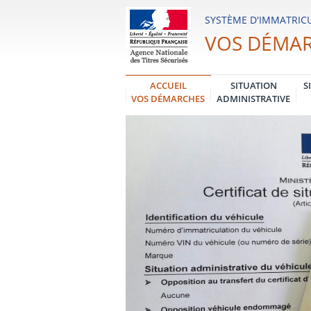
Système
SYSTÈME D'IMMATRICU
d'Immatriculation
VOS DÉMA
des
Véhicules
ACCUEIL
SITUATION
S
VOS DÉMARCHES
ADMINISTRATIVE