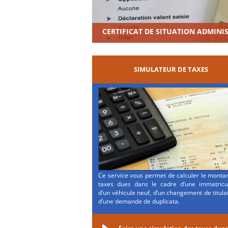
CERTIFICAT DE SITUATION ADMINI
SIMULATEUR DE TAXES
Ce service vous permet de calculer le monta
taxes dues dans le cadre d’une immatricul
d’un véhicule neuf, d’un changement de titula
d’une demande de duplicata.