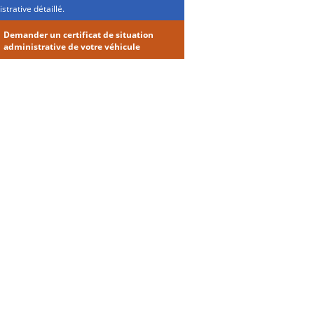
strative détaillé.
Demander un certificat de situation
administrative de votre véhicule