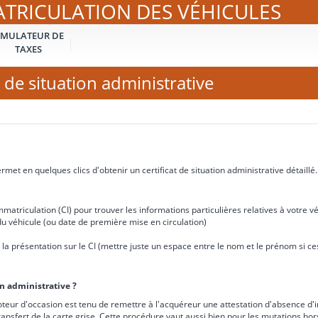
ATRICULATION DES VÉHICULES
IMULATEUR DE
TAXES
 de situation administrative
met en quelques clics d'obtenir un certificat de situation administrative détaillé.
matriculation (CI) pour trouver les informations particulières relatives à votre vé
u véhicule (ou date de première mise en circulation)
e à la présentation sur le CI (mettre juste un espace entre le nom et le prénom si 
on administrative ?
teur d'occasion est tenu de remettre à l'acquéreur une attestation d'absence d'i
ransfert de la carte grise. Cette procédure vaut aussi bien pour les mutations ho