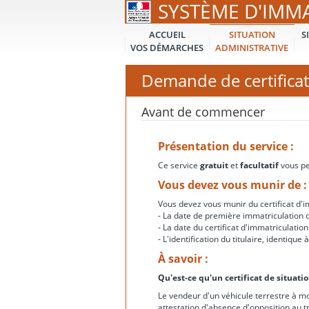
SYSTÈME D'IMM
ACCUEIL
SITUATION
S
VOS DÉMARCHES
ADMINISTRATIVE
Demande de certificat
Avant de commencer
Présentation du service :
Ce service
gratuit
et
facultatif
vous per
Vous devez vous munir de :
Vous devez vous munir du certificat d'im
- La date de première immatriculation d
- La date du certificat d'immatriculation
- L'identification du titulaire, identiqu
À savoir :
Qu'est-ce qu'un certificat de situati
Le vendeur d'un véhicule terrestre à mo
attestation d'absence d'opposition au t