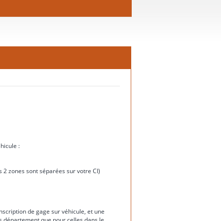
hicule :
ces 2 zones sont séparées sur votre CI)
nscription de gage sur véhicule, et une
rs département que pour celles dans le