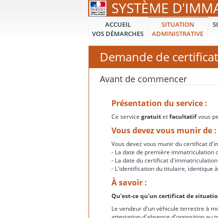
SYSTÈME D'IMM
ACCUEIL
SITUATION
S
VOS DÉMARCHES
ADMINISTRATIVE
Demande de certificat
Avant de commencer
Présentation du service :
Ce service
gratuit
et
facultatif
vous per
Vous devez vous munir de :
Vous devez vous munir du certificat d'im
- La date de première immatriculation d
- La date du certificat d'immatriculation
- L'identification du titulaire, identiqu
À savoir :
Qu'est-ce qu'un certificat de situati
Le vendeur d'un véhicule terrestre à mo
attestation d'absence d'opposition au t