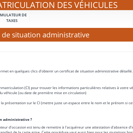
ATRICULATION DES VÉHICULES
IMULATEUR DE
TAXES
 de situation administrative
met en quelques clics d'obtenir un certificat de situation administrative détaillé.
matriculation (CI) pour trouver les informations particulières relatives à votre vé
u véhicule (ou date de première mise en circulation)
e à la présentation sur le CI (mettre juste un espace entre le nom et le prénom si 
on administrative ?
teur d'occasion est tenu de remettre à l'acquéreur une attestation d'absence d'i
ransfert de la carte grise. Cette procédure vaut aussi bien pour les mutations ho