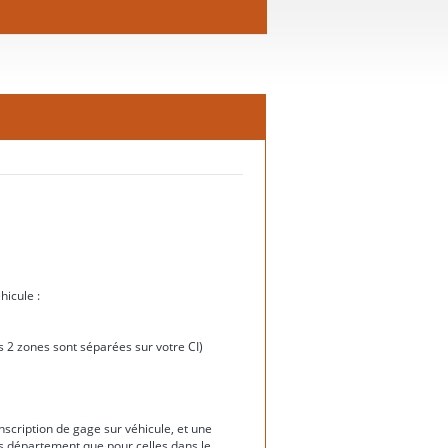
hicule :
ces 2 zones sont séparées sur votre CI)
nscription de gage sur véhicule, et une
rs département que pour celles dans le