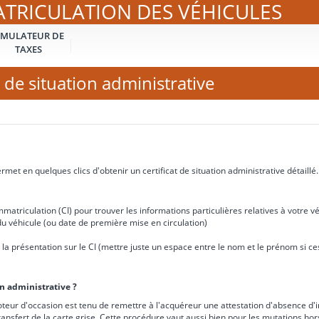
ATRICULATION DES VÉHICULES
IMULATEUR DE
TAXES
 de situation administrative
met en quelques clics d'obtenir un certificat de situation administrative détaillé.
matriculation (CI) pour trouver les informations particulières relatives à votre vé
u véhicule (ou date de première mise en circulation)
e à la présentation sur le CI (mettre juste un espace entre le nom et le prénom si 
on administrative ?
teur d'occasion est tenu de remettre à l'acquéreur une attestation d'absence d'i
ransfert de la carte grise. Cette procédure vaut aussi bien pour les mutations ho