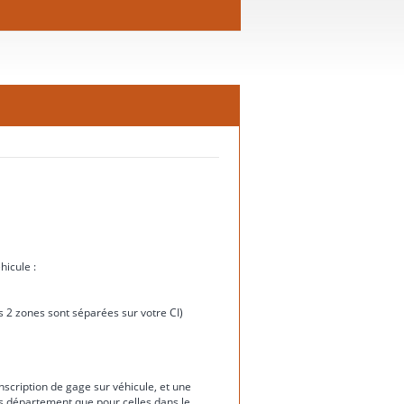
hicule :
ces 2 zones sont séparées sur votre CI)
nscription de gage sur véhicule, et une
rs département que pour celles dans le