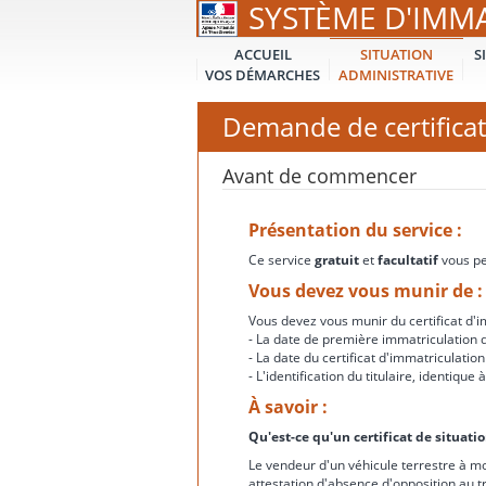
SYSTÈME D'IMM
ACCUEIL
SITUATION
S
VOS DÉMARCHES
ADMINISTRATIVE
Demande de certificat
Avant de commencer
Présentation du service :
Ce service
gratuit
et
facultatif
vous per
Vous devez vous munir de :
Vous devez vous munir du certificat d'im
- La date de première immatriculation d
- La date du certificat d'immatriculation
- L'identification du titulaire, identiqu
À savoir :
Qu'est-ce qu'un certificat de situati
Le vendeur d'un véhicule terrestre à mo
attestation d'absence d'opposition au t