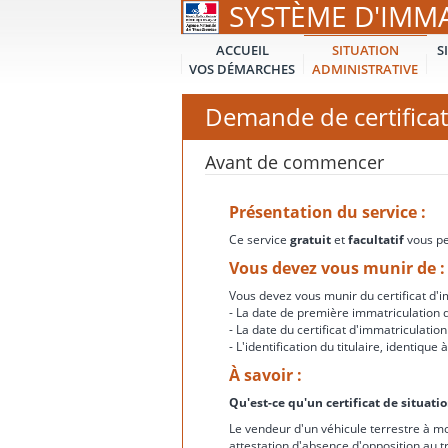
SYSTÈME D'IMM
ACCUEIL
SITUATION
S
VOS DÉMARCHES
ADMINISTRATIVE
Demande de certificat
Avant de commencer
Présentation du service :
Ce service
gratuit
et
facultatif
vous per
Vous devez vous munir de :
Vous devez vous munir du certificat d'im
- La date de première immatriculation d
- La date du certificat d'immatriculation
- L'identification du titulaire, identiqu
À savoir :
Qu'est-ce qu'un certificat de situati
Le vendeur d'un véhicule terrestre à mo
attestation d'absence d'opposition au t