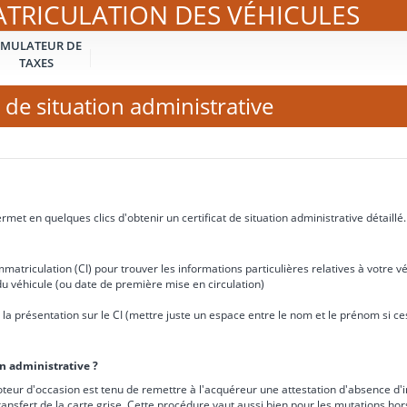
ATRICULATION DES VÉHICULES
IMULATEUR DE
TAXES
 de situation administrative
met en quelques clics d'obtenir un certificat de situation administrative détaillé.
matriculation (CI) pour trouver les informations particulières relatives à votre vé
u véhicule (ou date de première mise en circulation)
e à la présentation sur le CI (mettre juste un espace entre le nom et le prénom si 
on administrative ?
teur d'occasion est tenu de remettre à l'acquéreur une attestation d'absence d'i
ransfert de la carte grise. Cette procédure vaut aussi bien pour les mutations ho