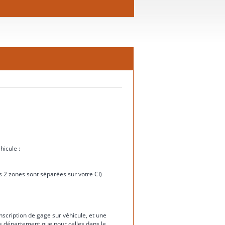
hicule :
ces 2 zones sont séparées sur votre CI)
nscription de gage sur véhicule, et une
rs département que pour celles dans le