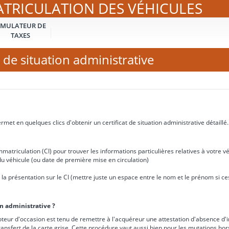
ATRICULATION DES VÉHICULES
IMULATEUR DE
TAXES
 de situation administrative
met en quelques clics d'obtenir un certificat de situation administrative détaillé.
matriculation (CI) pour trouver les informations particulières relatives à votre vé
u véhicule (ou date de première mise en circulation)
e à la présentation sur le CI (mettre juste un espace entre le nom et le prénom si 
on administrative ?
teur d'occasion est tenu de remettre à l'acquéreur une attestation d'absence d'i
ransfert de la carte grise. Cette procédure vaut aussi bien pour les mutations ho