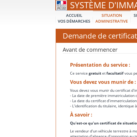
SYSTÈME D'IMM
ACCUEIL
SITUATION
S
VOS DÉMARCHES
ADMINISTRATIVE
Demande de certificat
Avant de commencer
Présentation du service :
Ce service
gratuit
et
facultatif
vous per
Vous devez vous munir de :
Vous devez vous munir du certificat d'im
- La date de première immatriculation d
- La date du certificat d'immatriculation
- L'identification du titulaire, identiqu
À savoir :
Qu'est-ce qu'un certificat de situati
Le vendeur d'un véhicule terrestre à mo
attestation d'absence d'opposition au t