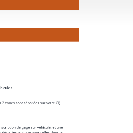
hicule :
ces 2 zones sont séparées sur votre CI)
nscription de gage sur véhicule, et une
rs département que pour celles dans le