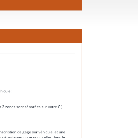
hicule :
ces 2 zones sont séparées sur votre CI)
nscription de gage sur véhicule, et une
rs département que pour celles dans le