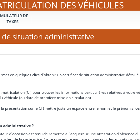
ATRICULATION DES VÉHICULES
IMULATEUR DE
TAXES
 de situation administrative
met en quelques clics d'obtenir un certificat de situation administrative détaillé.
matriculation (CI) pour trouver les informations particulières relatives à votre vé
u véhicule (ou date de première mise en circulation)
e à la présentation sur le CI (mettre juste un espace entre le nom et le prénom si 
on administrative ?
teur d'occasion est tenu de remettre à l'acquéreur une attestation d'absence d'i
ransfert de la carte grise. Cette procédure vaut aussi bien pour les mutations ho