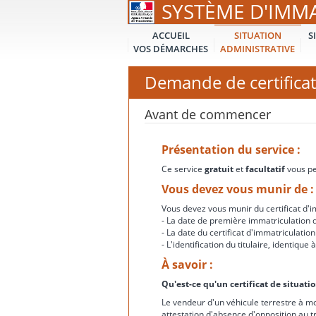
SYSTÈME D'IMM
ACCUEIL
SITUATION
S
VOS DÉMARCHES
ADMINISTRATIVE
Demande de certificat
Avant de commencer
Présentation du service :
Ce service
gratuit
et
facultatif
vous per
Vous devez vous munir de :
Vous devez vous munir du certificat d'im
- La date de première immatriculation d
- La date du certificat d'immatriculation
- L'identification du titulaire, identiqu
À savoir :
Qu'est-ce qu'un certificat de situati
Le vendeur d'un véhicule terrestre à mo
attestation d'absence d'opposition au t