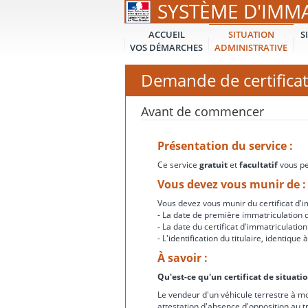
SYSTÈME D'IMM
ACCUEIL
SITUATION
S
VOS DÉMARCHES
ADMINISTRATIVE
Demande de certificat
Avant de commencer
Présentation du service :
Ce service
gratuit
et
facultatif
vous per
Vous devez vous munir de :
Vous devez vous munir du certificat d'im
- La date de première immatriculation d
- La date du certificat d'immatriculation
- L'identification du titulaire, identiqu
À savoir :
Qu'est-ce qu'un certificat de situati
Le vendeur d'un véhicule terrestre à mo
attestation d'absence d'opposition au t