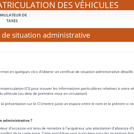
ATRICULATION DES VÉHICULES
IMULATEUR DE
TAXES
 de situation administrative
met en quelques clics d'obtenir un certificat de situation administrative détaillé.
matriculation (CI) pour trouver les informations particulières relatives à votre vé
u véhicule (ou date de première mise en circulation)
e à la présentation sur le CI (mettre juste un espace entre le nom et le prénom si 
on administrative ?
teur d'occasion est tenu de remettre à l'acquéreur une attestation d'absence d'i
ransfert de la carte grise. Cette procédure vaut aussi bien pour les mutations ho