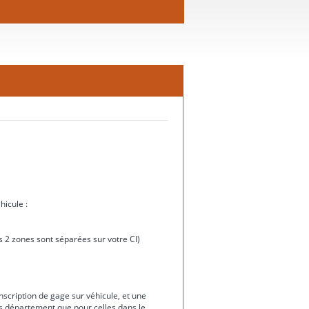
hicule :
ces 2 zones sont séparées sur votre CI)
nscription de gage sur véhicule, et une
rs département que pour celles dans le