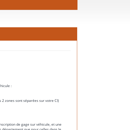
hicule :
ces 2 zones sont séparées sur votre CI)
nscription de gage sur véhicule, et une
rs département que pour celles dans le