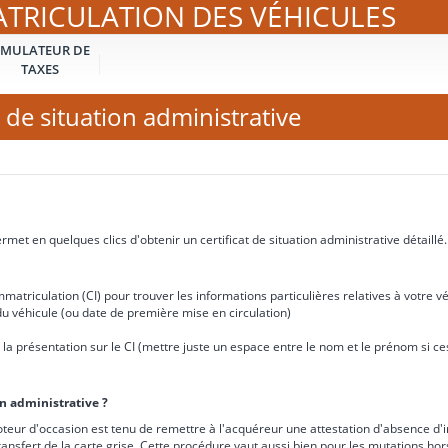
ATRICULATION DES VÉHICULES
IMULATEUR DE
TAXES
 de situation administrative
met en quelques clics d'obtenir un certificat de situation administrative détaillé.
matriculation (CI) pour trouver les informations particulières relatives à votre vé
u véhicule (ou date de première mise en circulation)
e à la présentation sur le CI (mettre juste un espace entre le nom et le prénom si 
on administrative ?
teur d'occasion est tenu de remettre à l'acquéreur une attestation d'absence d'i
ransfert de la carte grise. Cette procédure vaut aussi bien pour les mutations ho