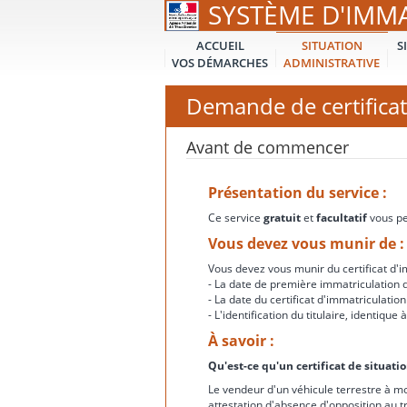
SYSTÈME D'IMM
ACCUEIL
SITUATION
S
VOS DÉMARCHES
ADMINISTRATIVE
Demande de certificat
Avant de commencer
Présentation du service :
Ce service
gratuit
et
facultatif
vous per
Vous devez vous munir de :
Vous devez vous munir du certificat d'im
- La date de première immatriculation d
- La date du certificat d'immatriculation
- L'identification du titulaire, identiqu
À savoir :
Qu'est-ce qu'un certificat de situati
Le vendeur d'un véhicule terrestre à mo
attestation d'absence d'opposition au t